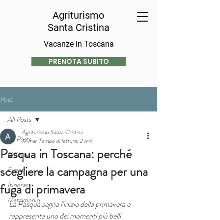
Agriturismo
Santa Cristina
Vacanze in Toscana
PRENOTA SUBITO
Post
All Posts
Agriturismo Santa Cristina
All Posts
17 mar
Tempo di lettura: 2 min
Pasqua in Toscana: perché
Offerte
scegliere la campagna per una
Eventi
Itinerari
fuga di primavera
Matrimonio
La Pasqua segna l’inizio della primavera e 
rappresenta uno dei momenti più belli 