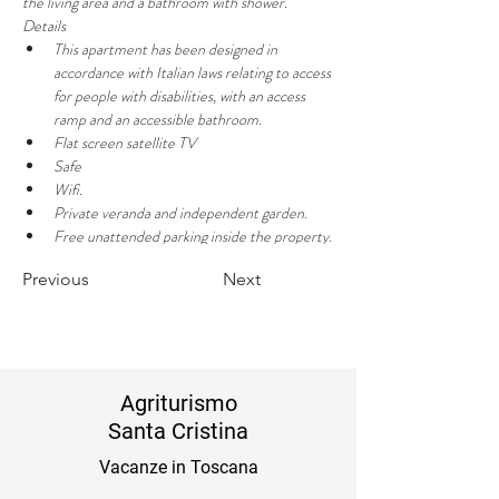
the living area and a bathroom with shower.
Details
This apartment has been designed in 
accordance with Italian laws relating to access 
for people with disabilities, with an access 
ramp and an accessible bathroom.
Flat screen satellite TV
Safe
Wifi.
Private veranda and independent garden.
Free unattended parking inside the property.
Previous
Next
Agriturismo
Santa Cristina
Vacanze in Toscana