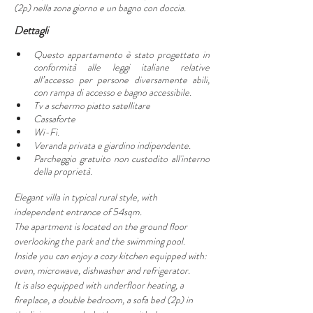
(2p) nella zona giorno e un bagno con doccia. 
Dettagli
Questo appartamento è stato progettato in 
conformità alle leggi italiane relative 
all’accesso per persone diversamente abili, 
con rampa di accesso e bagno accessibile.
Tv a schermo piatto satellitare
Cassaforte
Wi-Fi.
Veranda privata e giardino indipendente.
Parcheggio gratuito non custodito all'interno 
della proprietà.
Elegant villa in typical rural style, with 
independent entrance of 54sqm.
The apartment is located on the ground floor 
overlooking the park and the swimming pool.
Inside you can enjoy a cozy kitchen equipped with: 
oven, microwave, dishwasher and refrigerator.
It is also equipped with underfloor heating, a 
fireplace, a double bedroom, a sofa bed (2p) in 