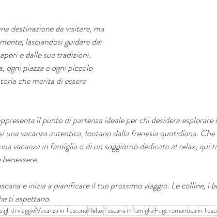
na destinazione da visitare, ma 
mente, lasciandosi guidare dai 
apori e dalle sue tradizioni. 
 ogni piazza e ogni piccolo 
oria che merita di essere 
presenta il punto di partenza ideale per chi desidera esplorare il 
 una vacanza autentica, lontano dalla frenesia quotidiana. Che si
a vacanza in famiglia o di un soggiorno dedicato al relax, qui tro
e benessere.
oscana e inizia a pianificare il tuo prossimo viaggio. Le colline, i b
he ti aspettano.
igli di viaggio
Vacanza in Toscana
Relax
Toscana in famiglia
Fuga romantica in Tosc