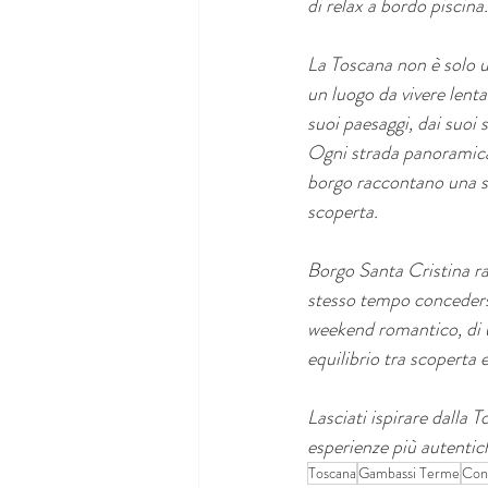
di relax a bordo piscina.
La Toscana non è solo u
un luogo da vivere lenta
suoi paesaggi, dai suoi s
Ogni strada panoramica,
borgo raccontano una st
scoperta.
Borgo Santa Cristina rap
stesso tempo concedersi
weekend romantico, di un
equilibrio tra scoperta 
Lasciati ispirare dalla T
esperienze più autentic
Toscana
Gambassi Terme
Cons