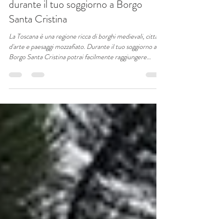
30 giu
Tempo di lettura: 2 min
Le migliori gite da fare in Toscana
durante il tuo soggiorno a Borgo
Santa Cristina
La Toscana è una regione ricca di borghi medievali, città
d'arte e paesaggi mozzafiato. Durante il tuo soggiorno a
Borgo Santa Cristina potrai facilmente raggiungere
alcune delle destinazioni più affascinanti del territorio,
come San Gimignano, Volterra, Siena, Monteriggioni e
Certaldo. Scopri le migliori gite da fare in giornata e
lasciati conquistare dalla bellezza autentica della Toscana.