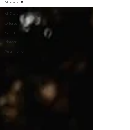
All Posts
All Posts
Offerte
Eventi
Itinerari
Matrimonio