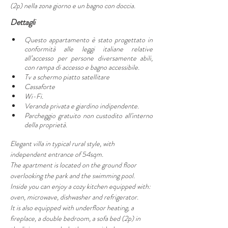
(2p) nella zona giorno e un bagno con doccia. 
Dettagli
Questo appartamento è stato progettato in 
conformità alle leggi italiane relative 
all’accesso per persone diversamente abili, 
con rampa di accesso e bagno accessibile.
Tv a schermo piatto satellitare
Cassaforte
Wi-Fi.
Veranda privata e giardino indipendente.
Parcheggio gratuito non custodito all'interno 
della proprietà.
Elegant villa in typical rural style, with 
independent entrance of 54sqm.
The apartment is located on the ground floor 
overlooking the park and the swimming pool.
Inside you can enjoy a cozy kitchen equipped with: 
oven, microwave, dishwasher and refrigerator.
It is also equipped with underfloor heating, a 
fireplace, a double bedroom, a sofa bed (2p) in 