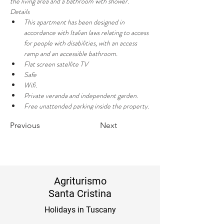
the living area and a bathroom with shower.
Details
This apartment has been designed in 
accordance with Italian laws relating to access 
for people with disabilities, with an access 
ramp and an accessible bathroom.
Flat screen satellite TV
Safe
Wifi.
Private veranda and independent garden.
Free unattended parking inside the property.
Previous
Next
Agriturismo
Santa Cristina
Holidays in Tuscany