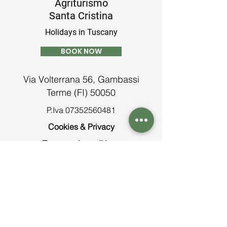
Agriturismo
Santa Cristina
Holidays in Tuscany
BOOK NOW
Via Volterrana 56, Gambassi
Terme (FI) 50050
P.Iva
07352560481
Cookies & Privacy
Terms and conditions
Contatti
Tel:
+39 0571 638913
info@agriturismosantacristina.net