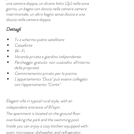
una camera doppia, un divano letto (2p) nella zona 
giorno, un bagno con doccia nella camera camera 
matrimoniale, un altro bagno senza doccia e una 
doccia nella camera doppia. 
Dettagli
Tv a schermo piatto satellitare
Cassaforte
Wi-Fi.
Veranda privata e giardino indipendente.
Parcheggio gratuito non custodito all'interno 
della proprietà.
Camminamento privato per la piscina.
L'appartamento "Duca" può essere collegato 
con l'appartamento "Conte"
Elegant villa in typical rural style, with an 
independent entrance of 87sqm.
The apartment is located on the ground floor 
overlooking the park and the swimming pool.
Inside you can enjoy a cozy kitchen equipped with: 
oven, microwave, dishwasher and refrigerator.